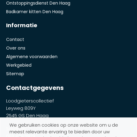
Ontstoppingsdienst Den Haag
Badkamer kitten Den Haag
Informatie
Contact
Over ons
Algemene voorwaarden
Werkgebied
Sitemap
Contactgegevens
Loodgieterscollectief
Leyweg 809Y
2545 GS Den Haag
We gebruiken cookies op onze website om u de
Telefoon:
meest relevante ervaring te bieden door uw
063 439 2929